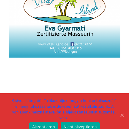
Kedves Látogató! Tájékoztatjuk, hogy a honlap felhasználói
Facebook
Email
élmény fokozásának érdekében sütiket alkalmazunk. A
honlapunk használatával ön a tájékoztatásunkat tudomásul
veszi.
Stolz präsentiert von WordPress
Akzeptieren
Nicht akzeptieren