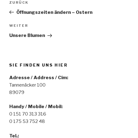
ZURÜCK
Vorheriger
Beitrag
Öffnungszeiten ändern – Ostern
WEITER
Nächster
Beitrag
Unsere Blumen
SIE FINDEN UNS HIER
Adresse / Address / Cím:
Tannenäcker 100
89079
Handy / Mobile / Mobil:
0 151 70 313 316
0 175 53 752 48
Tel.: