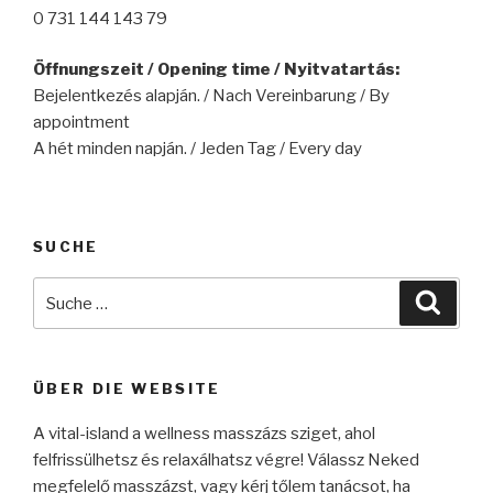
0 731 144 143 79
Öffnungszeit / Opening time / Nyitvatartás:
Bejelentkezés alapján. / Nach Vereinbarung / By
appointment
A hét minden napján. / Jeden Tag / Every day
SUCHE
Suche
Suche
nach:
ÜBER DIE WEBSITE
A vital-island a wellness masszázs sziget, ahol
felfrissülhetsz és relaxálhatsz végre! Válassz Neked
megfelelő masszázst, vagy kérj tőlem tanácsot, ha