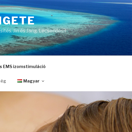
IGETE
ítés. Jin és Jang. Lecsendesít
és EMS izomstimuláció
ség
Magyar