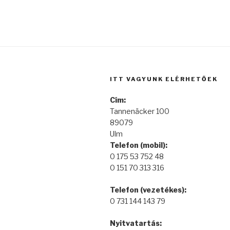
ITT VAGYUNK ELÉRHETŐEK
Cím:
Tannenäcker 100
89079
Ulm
Telefon (mobil):
0 175 53 752 48
0 151 70 313 316
Telefon (vezetékes):
0 731 144 143 79
Nyitvatartás: