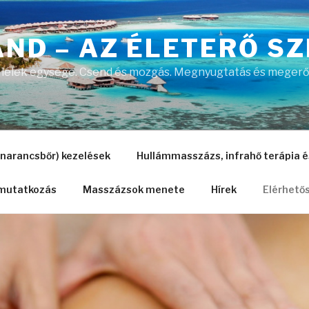
AND – AZ ÉLETERŐ SZ
 a lélek egysége. Csend és mozgás. Megnyugtatás és megerős
 (narancsbőr) kezelések
Hullámmasszázs, infrahő terápia 
mutatkozás
Masszázsok menete
Hírek
Elérhető