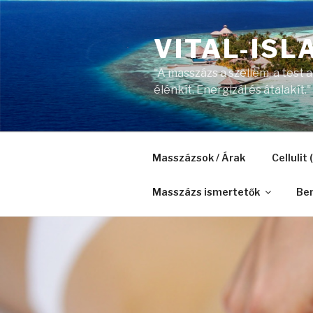
Tartalomhoz
VITAL-ISL
"A masszázs a szellem, a test
élénkít. Energizál és átalakít."
Masszázsok / Árak
Cellulit
Masszázs ismertetők
Be