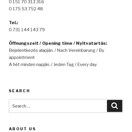
0 151 70 313 316
0 175 53 752 48
Tel.:
0 731 144 143 79
Öffnungszeit / Opening time / Nyitvatartás:
Bejelentkezés alapján. / Nach Vereinbarung / By
appointment
A hét minden napján. / Jeden Tag / Every day
SEARCH
Search
Searc
for:
ABOUT US