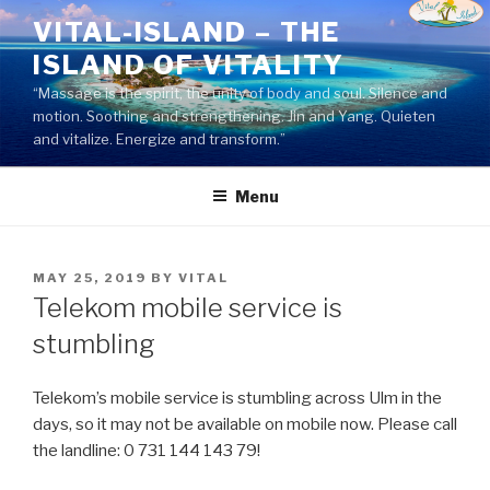
Skip
VITAL-ISLAND – THE
to
ISLAND OF VITALITY
content
“Massage is the spirit, the unity of body and soul. Silence and
motion. Soothing and strengthening. Jin and Yang. Quieten
and vitalize. Energize and transform.”
Menu
POSTED
MAY 25, 2019
BY
VITAL
ON
Telekom mobile service is
stumbling
Telekom’s mobile service is stumbling across Ulm in the
days, so it may not be available on mobile now. Please call
the landline: 0 731 144 143 79!