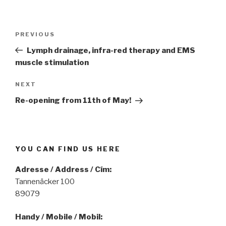
Post
PREVIOUS
Previous
navigation
Post
Lymph drainage, infra-red therapy and EMS
muscle stimulation
NEXT
Next
Post
Re-opening from 11th of May!
YOU CAN FIND US HERE
Adresse / Address / Cím:
Tannenäcker 100
89079
Handy / Mobile / Mobil: