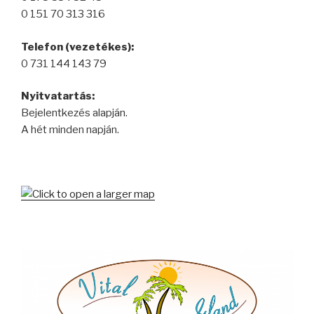
0 151 70 313 316
Telefon (vezetékes):
0 731 144 143 79
Nyitvatartás:
Bejelentkezés alapján.
A hét minden napján.