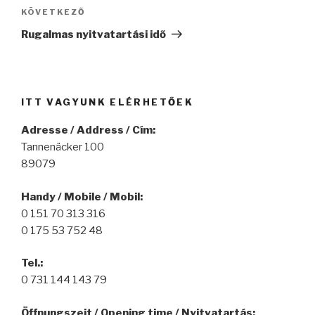
KÖVETKEZŐ
Következő
bejegyzés
Rugalmas nyitvatartási idő
ITT VAGYUNK ELÉRHETŐEK
Adresse / Address / Cím:
Tannenäcker 100
89079
Handy / Mobile / Mobil:
0 151 70 313 316
0 175 53 752 48
Tel.:
0 731 144 143 79
Öffnungszeit / Opening time / Nyitvatartás: