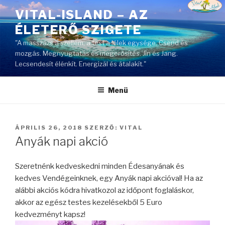
Tartalomhoz
VITAL-ISLAND – AZ
ÉLETERŐ SZIGETE
"A masszázs a szellem, a test a lélek egysége. Csend és
mozgás. Megnyugtatás és megerősítés. Jin és Jang.
Lecsendesít élénkít. Energizál és átalakít."
Menü
BEKÜLDVE:
ÁPRILIS 26, 2018
SZERZŐ:
VITAL
Anyák napi akció
Szeretnénk kedveskedni minden Édesanyának és
kedves Vendégeinknek, egy Anyák napi akcióval! Ha az
alábbi akciós kódra hivatkozol az időpont foglaláskor,
akkor az egész testes kezelésekből 5 Euro
kedvezményt kapsz!