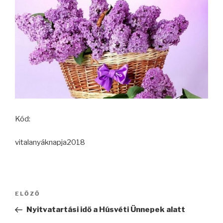
Kód:
vitalanyáknapja2018
Bejegyzés
ELŐZŐ
Korábbi
navigáció
bejegyzés
Nyitvatartási idő a Húsvéti Ünnepek alatt