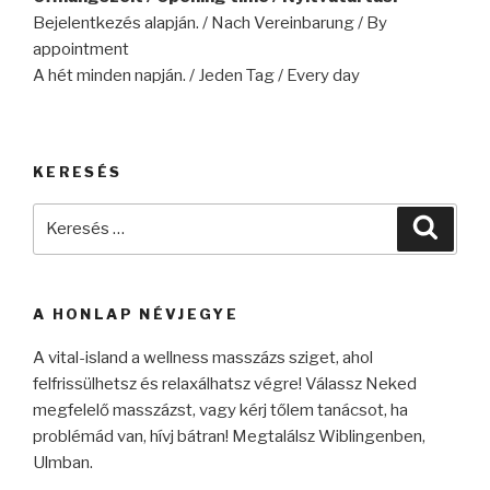
Bejelentkezés alapján. / Nach Vereinbarung / By
appointment
A hét minden napján. / Jeden Tag / Every day
KERESÉS
Keresés
Keres
a
következő
kifejezésre:
A HONLAP NÉVJEGYE
A vital-island a wellness masszázs sziget, ahol
felfrissülhetsz és relaxálhatsz végre! Válassz Neked
megfelelő masszázst, vagy kérj tőlem tanácsot, ha
problémád van, hívj bátran! Megtalálsz Wiblingenben,
Ulmban.