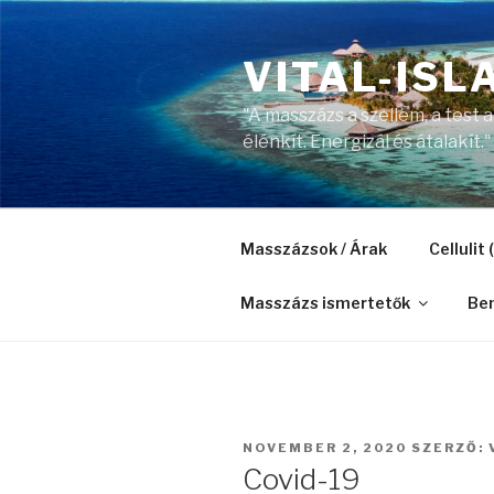
Tartalomhoz
VITAL-ISL
"A masszázs a szellem, a test
élénkít. Energizál és átalakít."
Masszázsok / Árak
Cellulit
Masszázs ismertetők
Be
BEKÜLDVE:
NOVEMBER 2, 2020
SZERZŐ:
Covid-19