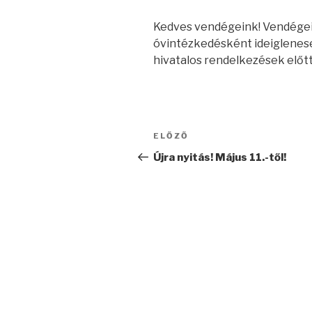
Kedves vendégeink! Vendégei
óvintézkedésként ideiglenese
hivatalos rendelkezések előtt
Bejegyzés
ELŐZŐ
Korábbi
navigáció
bejegyzés
Újra nyitás! Május 11.-től!