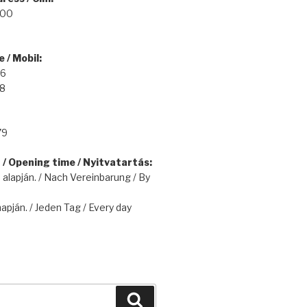
100
 / Mobil:
16
48
79
/ Opening time / Nyitvatartás:
alapján. / Nach Vereinbarung / By
apján. / Jeden Tag / Every day
Keresés