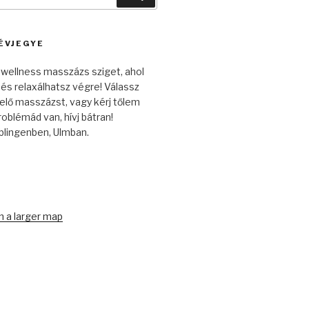
ÉVJEGYE
 a wellness masszázs sziget, ahol
z és relaxálhatsz végre! Válassz
lő masszázst, vagy kérj tőlem
roblémád van, hívj bátran!
blingenben, Ulmban.