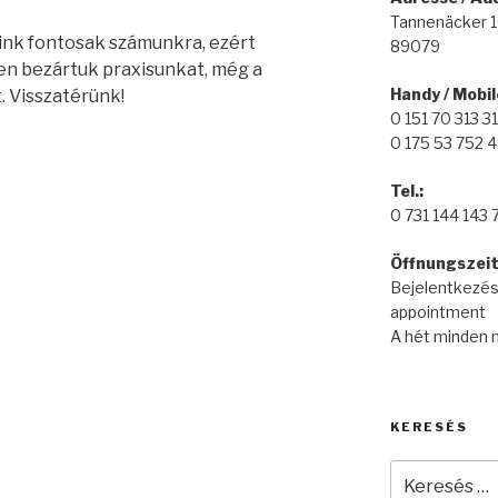
Tannenäcker 
nk fontosak számunkra, ezért
89079
n bezártuk praxisunkat, még a
Handy / Mobile
. Visszatérünk!
0 151 70 313 3
0 175 53 752 
Tel.:
0 731 144 143 
Öffnungszeit 
Bejelentkezés 
appointment
A hét minden n
KERESÉS
Keresés
a