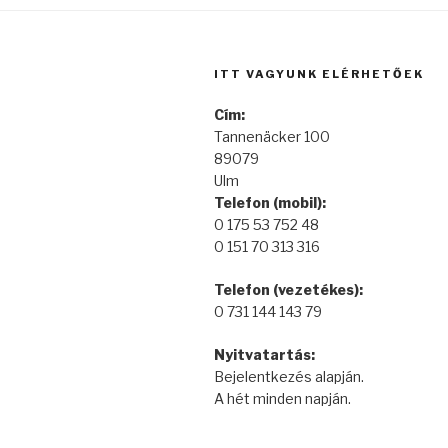
ITT VAGYUNK ELÉRHETŐEK
Cím:
Tannenäcker 100
89079
Ulm
Telefon (mobil):
0 175 53 752 48
0 151 70 313 316
Telefon (vezetékes):
0 731 144 143 79
Nyitvatartás:
Bejelentkezés alapján.
A hét minden napján.