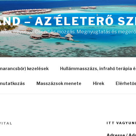
AND – AZ ÉLETERŐ SZ
 a lélek egysége. Csend és mozgás. Megnyugtatás és megerős
 (narancsbőr) kezelések
Hullámmasszázs, infrahő terápia 
mutatkozás
Masszázsok menete
Hírek
Elérhető
ITT VAGYUN
VITAL
Adresse / Add