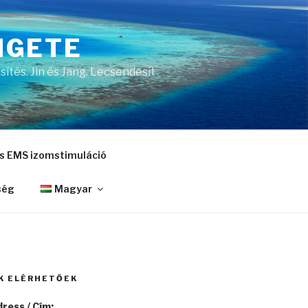
IGETE
ítés. Jin és Jang. Lecsendesít
és EMS izomstimuláció
ség
Magyar
K ELÉRHETŐEK
ress / Cím: