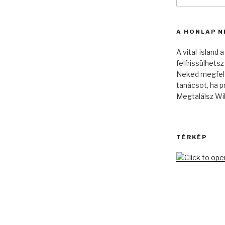
következő
kifejezésre:
A HONLAP N
A vital-island
felfrissülhets
Neked megfele
tanácsot, ha p
Megtalálsz Wi
TÉRKÉP