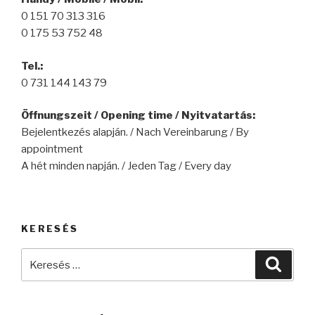
0 151 70 313 316
0 175 53 752 48
Tel.:
0 731 144 143 79
Öffnungszeit / Opening time / Nyitvatartás:
Bejelentkezés alapján. / Nach Vereinbarung / By
appointment
A hét minden napján. / Jeden Tag / Every day
KERESÉS
Keresés
Keres
a
következő
kifejezésre: