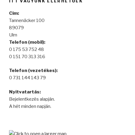
ITT VAGYUNK ELÉRHETŐEK
Cím:
Tannenäcker 100
89079
Ulm
Telefon (mobil):
0 175 53 752 48
0 151 70 313 316
Telefon (vezetékes):
0 731 144 143 79
Nyitvatartás:
Bejelentkezés alapján.
A hét minden napján.