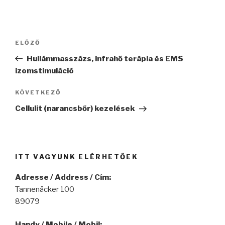
Bejegyzés
ELŐZŐ
Korábbi
navigáció
bejegyzés
Hullámmasszázs, infrahő terápia és EMS
izomstimuláció
KÖVETKEZŐ
Következő
bejegyzés
Cellulit (narancsbőr) kezelések
ITT VAGYUNK ELÉRHETŐEK
Adresse / Address / Cím:
Tannenäcker 100
89079
Handy / Mobile / Mobil: