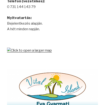
Telefon (vezetékes):
0 731 144 143 79
Nyitvatartás:
Bejelentkezés alapján.
A hét minden napján.