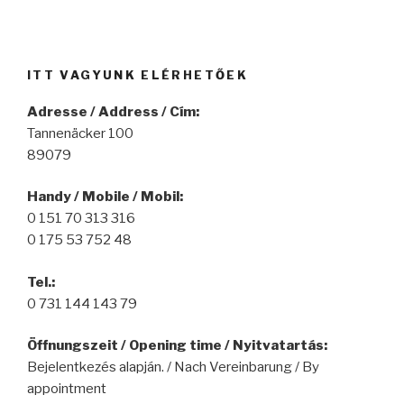
ITT VAGYUNK ELÉRHETŐEK
Adresse / Address / Cím:
Tannenäcker 100
89079
Handy / Mobile / Mobil:
0 151 70 313 316
0 175 53 752 48
Tel.:
0 731 144 143 79
Öffnungszeit / Opening time / Nyitvatartás:
Bejelentkezés alapján. / Nach Vereinbarung / By
appointment