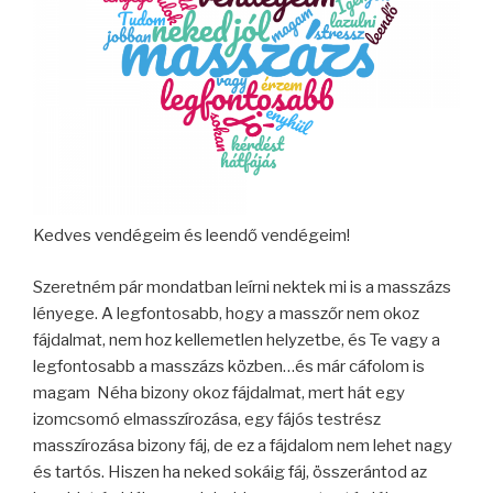
Kedves vendégeim és leendő vendégeim!
Szeretném pár mondatban leírni nektek mi is a masszázs
lényege. A legfontosabb, hogy a masszőr nem okoz
fájdalmat, nem hoz kellemetlen helyzetbe, és Te vagy a
legfontosabb a masszázs közben…és már cáfolom is
magam
Néha bizony okoz fájdalmat, mert hát egy
izomcsomó elmasszírozása, egy fájós testrész
masszírozása bizony fáj, de ez a fájdalom nem lehet nagy
és tartós. Hiszen ha neked sokáig fáj, összerántod az