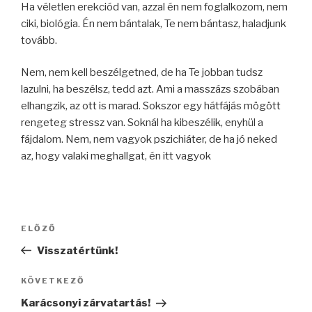
Ha véletlen erekciód van, azzal én nem foglalkozom, nem
ciki, biológia. Én nem bántalak, Te nem bántasz, haladjunk
tovább.
Nem, nem kell beszélgetned, de ha Te jobban tudsz
lazulni, ha beszélsz, tedd azt. Ami a masszázs szobában
elhangzik, az ott is marad. Sokszor egy hátfájás mögött
rengeteg stressz van. Soknál ha kibeszélik, enyhül a
fájdalom. Nem, nem vagyok pszichiáter, de ha jó neked
az, hogy valaki meghallgat, én itt vagyok
Bejegyzés
ELŐZŐ
Korábbi
navigáció
bejegyzés
Visszatértünk!
KÖVETKEZŐ
Következő
bejegyzés
Karácsonyi zárvatartás!