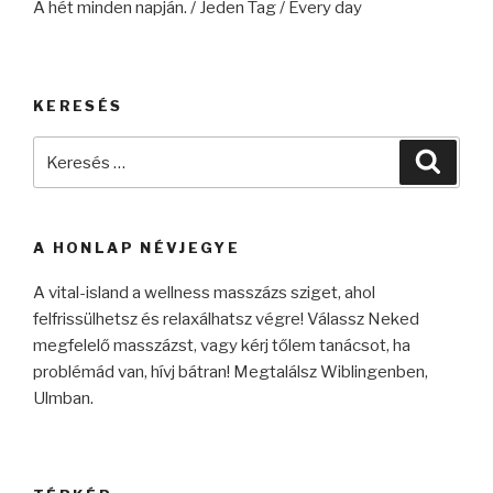
A hét minden napján. / Jeden Tag / Every day
KERESÉS
Keresés
Keres
a
következő
kifejezésre:
A HONLAP NÉVJEGYE
A vital-island a wellness masszázs sziget, ahol
felfrissülhetsz és relaxálhatsz végre! Válassz Neked
megfelelő masszázst, vagy kérj tőlem tanácsot, ha
problémád van, hívj bátran! Megtalálsz Wiblingenben,
Ulmban.