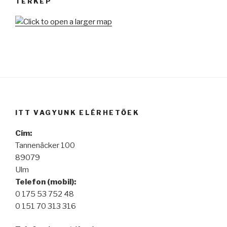
TÉRKÉP
ITT VAGYUNK ELÉRHETŐEK
Cím:
Tannenäcker 100
89079
Ulm
Telefon (mobil):
0 175 53 752 48
0 151 70 313 316