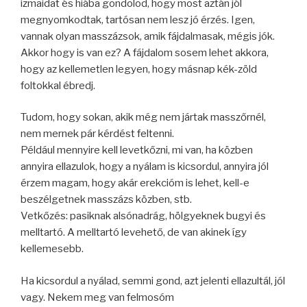
izmaidat és hiába gondolo
d, hogy most aztán jól
megnyomkodtak, tartósan nem lesz jó érzés. Igen,
vannak olyan masszázsok, amik fájdalmasak, mégis jók.
Akkor hogy is van ez? A fájdalom sosem lehet akkora,
hogy az kellemetlen legyen, hogy másnap kék-zöld
foltokkal ébredj.
Tudom, hogy sokan, akik még nem jártak masszőrnél,
nem mernek pár kérdést feltenni.
Például mennyire kell levetkőzni, mi van, ha közben
annyira ellazulok, hogy a nyálam is kicsordul, annyira jól
érzem magam, hogy akár erekcióm is lehet, kell-e
beszélgetnek masszázs közben, stb.
Vetkőzés: pasiknak alsónadrág, hölgyeknek bugyi és
melltartó. A melltartó levehető, de van akinek így
kellemesebb.
Ha kicsordul a nyálad, semmi gond, azt jelenti ellazultál, jól
vagy. Nekem meg van felmosóm