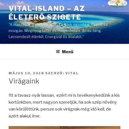
Tartalomhoz
VITAL-ISLAND – AZ
ÉLETERŐ SZIGETE
"A masszázs a szellem, a test a lélek egysége. Csend és
mozgás. Megnyugtatás és megerősítés. Jin és Jang.
Lecsendesít élénkít. Energizál és átalakít."
Menü
BEKÜLDVE:
MÁJUS 10, 2018
SZERZŐ:
VITAL
Virágaink
Itt a tavasz-nyár lassan, ezért mi is tevékenykedünk a kis
kertünkben, mert nagyon szeretjük, ha sok szép növény
van körülöttünk, persze sok virágnak még idő kell, de
azért alakul, íme: