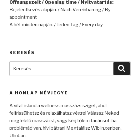
Öffnungszeit / Opening time / Nyitvatartás:
Bejelentkezés alapján. / Nach Vereinbarung / By
appointment
A hét minden napján. / Jeden Tag / Every day
KERESÉS
Keresés
Keres
a
következő
kifejezésre:
A HONLAP NÉVJEGYE
A vital-island a wellness masszázs sziget, ahol
felfrissülhetsz és relaxálhatsz végre! Válassz Neked
megfelelő masszázst, vagy kérj tőlem tanácsot, ha
problémád van, hívj bátran! Megtalálsz Wiblingenben,
Ulmban.