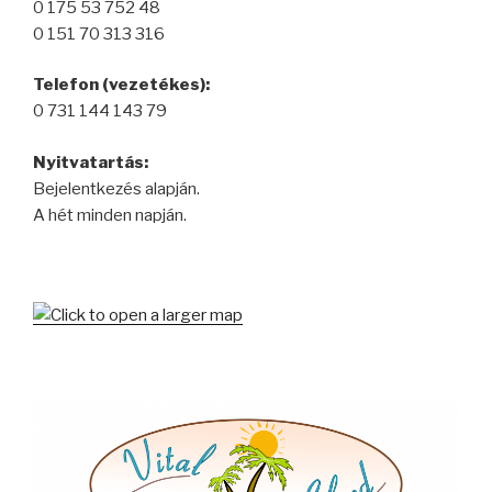
0 175 53 752 48
0 151 70 313 316
Telefon (vezetékes):
0 731 144 143 79
Nyitvatartás:
Bejelentkezés alapján.
A hét minden napján.