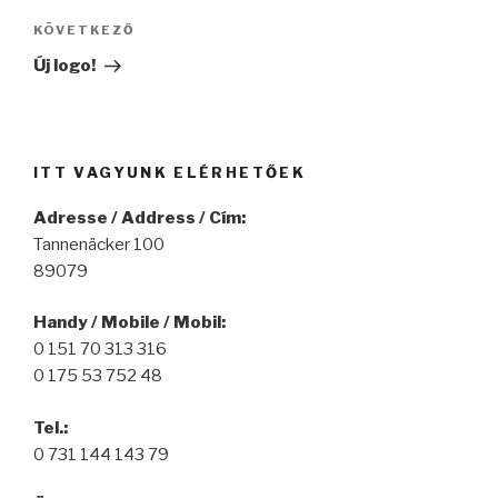
KÖVETKEZŐ
Következő
bejegyzés
Új logo!
ITT VAGYUNK ELÉRHETŐEK
Adresse / Address / Cím:
Tannenäcker 100
89079
Handy / Mobile / Mobil:
0 151 70 313 316
0 175 53 752 48
Tel.:
0 731 144 143 79