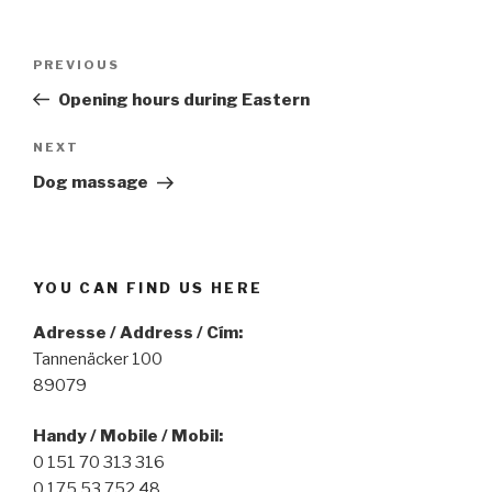
Post
PREVIOUS
Previous
navigation
Post
Opening hours during Eastern
NEXT
Next
Post
Dog massage
YOU CAN FIND US HERE
Adresse / Address / Cím:
Tannenäcker 100
89079
Handy / Mobile / Mobil:
0 151 70 313 316
0 175 53 752 48