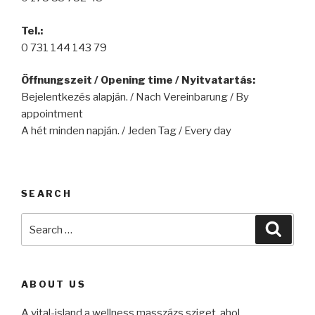
Tel.:
0 731 144 143 79
Öffnungszeit / Opening time / Nyitvatartás:
Bejelentkezés alapján. / Nach Vereinbarung / By
appointment
A hét minden napján. / Jeden Tag / Every day
SEARCH
Search
Searc
for:
ABOUT US
A vital-island a wellness masszázs sziget, ahol