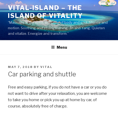
Skip
VITAL-ISLAND – THE
to
ISLAND OF VITALITY
content
“Massage is the spirit, the unity of body and soul. Silence and
motion. Soothing and strengthening. Jin and Yang. Quieten
and vitalize. Energize and transform.”
Menu
POSTED
MAY 7, 2018
BY
VITAL
ON
Car parking and shuttle
Free and easy parking, if you do not have a car or you do
not want to drive after your relaxation, you are welcome
to take you home or pick you up at home by car, of
course, absolutely free of charge.