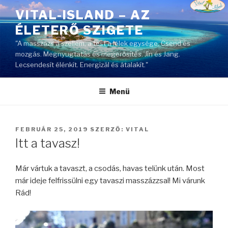
Tartalomhoz
VITAL-ISLAND – AZ
ÉLETERŐ SZIGETE
"A masszázs a szellem, a test a lélek egysége. Csend és
mozgás. Megnyugtatás és megerősítés. Jin és Jang.
Lecsendesít élénkít. Energizál és átalakít."
Menü
BEKÜLDVE:
FEBRUÁR 25, 2019
SZERZŐ:
VITAL
Itt a tavasz!
Már vártuk a tavaszt, a csodás, havas telünk után. Most
már ideje felfrissülni egy tavaszi masszázzsal! Mi várunk
Rád!