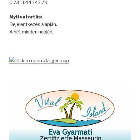
0 731 144 143 79
Nyitvatartás:
Bejelentkezés alapján.
A hét minden napján.