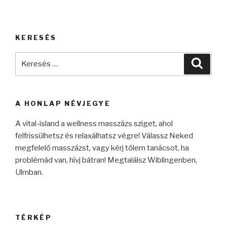
KERESÉS
Keresés
Keres
a
következő
kifejezésre:
A HONLAP NÉVJEGYE
A vital-island a wellness masszázs sziget, ahol
felfrissülhetsz és relaxálhatsz végre! Válassz Neked
megfelelő masszázst, vagy kérj tőlem tanácsot, ha
problémád van, hívj bátran! Megtalálsz Wiblingenben,
Ulmban.
TÉRKÉP