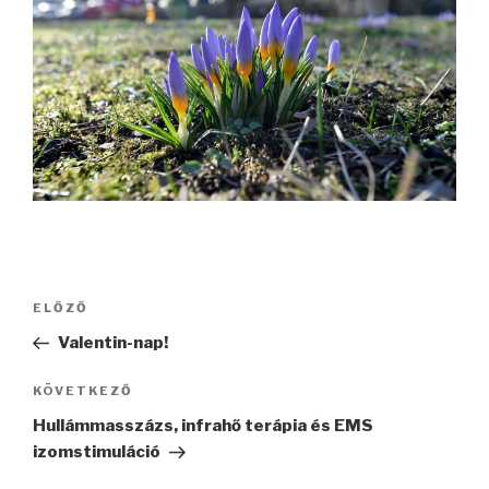
Bejegyzés
ELŐZŐ
Korábbi
navigáció
bejegyzés
Valentin-nap!
KÖVETKEZŐ
Következő
bejegyzés
Hullámmasszázs, infrahő terápia és EMS
izomstimuláció