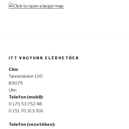
ITT VAGYUNK ELÉRHETŐEK
Cím:
Tannenäcker 100
89079
Ulm
Telefon (mobil):
0 175 53 752 48
0 151 70 313 316
Telefon (vezetékes):