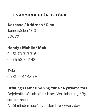
ITT VAGYUNK ELÉRHETŐEK
Adresse / Address / Cím:
Tannenäcker 100
89079
Handy / Mobile / Mobil:
0 151 70 313 316
0 175 53 752 48
Tel.:
0 731 144 143 79
Öffnungszeit / Opening time / Nyitvatartás:
Bejelentkezés alapján. / Nach Vereinbarung / By
appointment
A hét minden napján. / Jeden Tag / Every day