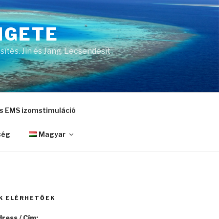
IGETE
ítés. Jin és Jang. Lecsendesít
és EMS izomstimuláció
ség
Magyar
K ELÉRHETŐEK
ress / Cím: