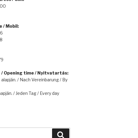
100
 / Mobil:
16
48
79
/ Opening time / Nyitvatartás:
alapján. / Nach Vereinbarung / By
apján. / Jeden Tag / Every day
Keresés